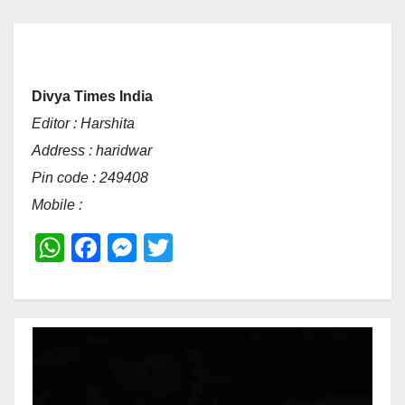
Divya Times India
Editor : Harshita
Address : haridwar
Pin code : 249408
Mobile :
W
F
M
T
h
a
e
wi
at
c
ss
tt
s
e
e
er
A
b
n
p
o
g