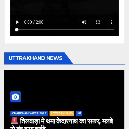
p
o
er
k
UTTRAKHAND NEWS
CHARDHAM YATRA 2023
UTTARAKHAND
धर्म
तिलवाड़ा में थमा केदारनाथ का सफर, मलबे