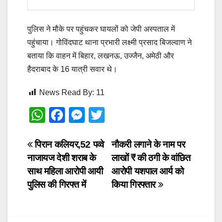
पुलिस ने मौके पर पहुंचकर घायलों को जेपी अस्पताल में
पहुंचाया। गोविंदघाट थाना प्रभारी लक्ष्मी प्रसाद बिजल्वाण ने
बताया कि वाहन में बिहार, लखनऊ, उज्जैन, अमेठी और
हैदराबाद के 16 यात्री सवार थे।
News Read By:
11
W
F
M
T
h
a
e
wi
at
c
ss
tt
Post
पिरान कलियर,52 पव्वे
नौकरी लगाने के नाम पर
नाजायज देशी शराब के
लाखों ₹ की ठगी के वांछित
s
e
e
er
navigation
साथ महिला आरोपी आयी
आरोपी यशपाल आर्य को
A
b
n
पुलिस की गिरफ्त में
किया गिरफ्तार
p
o
g
p
o
er