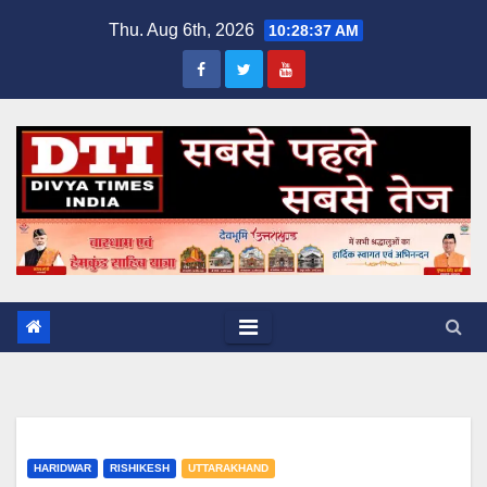
Skip
Thu. Aug 6th, 2026
10:28:37 AM
to
content
HARIDWAR
RISHIKESH
UTTARAKHAND