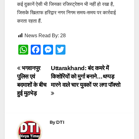
कई दुकानें ऐसी भी जिनका रजिस्ट्रेशन भी नहीं हो रखा है,
जिसके खिलाफ हरिद्वार नगर निगम समय-समय पर कार्रवाई
करता रहता हैं.
News Read By:
28
W
F
M
T
h
a
e
wi
at
c
ss
tt
Post
भगवानपुर
Uttarakhand: बंद कमरे में
पुलिस एवं
किशोरियों को मुर्गा बनाने…थप्पड़
s
e
e
er
navigation
बदमाशों के बीच
मारने वाले चार युवकों पर लगा पॉक्सो
A
b
n
हुई मुठभेड़
p
o
g
p
o
er
k
By
DTI