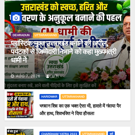
DEHRADUN
UTTARAKHAND
प्लास्टिक मुक्त उत्तराखंड बनाने की अपील,
पर्यटकों से जिम्मेदारी निभाने को कहा मुख्यमंत्री
धामी ने
AUG 7, 2026
DTI
HARIDWAR
UTTARAKHAND
भगवान शिव का एक भक्त ऐसा भी, हादसे में गंवाया पैर
और हाथ, शिवभक्ति ने दिया हौसला
CHARDHAM YATRA 2023
UTTARAKHAND
धर्म