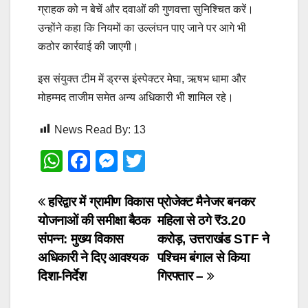
ग्राहक को न बेचें और दवाओं की गुणवत्ता सुनिश्चित करें।
उन्होंने कहा कि नियमों का उल्लंघन पाए जाने पर आगे भी
कठोर कार्रवाई की जाएगी।
इस संयुक्त टीम में ड्रग्स इंस्पेक्टर मेघा, ऋषभ धामा और
मोहम्मद ताजीम समेत अन्य अधिकारी भी शामिल रहे।
News Read By:
13
W
F
M
T
h
a
e
wi
at
c
ss
tt
Post
हरिद्वार में ग्रामीण विकास
प्रोजेक्ट मैनेजर बनकर
योजनाओं की समीक्षा बैठक
महिला से ठगे ₹3.20
s
e
e
er
navigation
संपन्न: मुख्य विकास
करोड़, उत्तराखंड STF ने
A
b
n
अधिकारी ने दिए आवश्यक
पश्चिम बंगाल से किया
p
o
g
दिशा-निर्देश
गिरफ्तार –
p
o
er