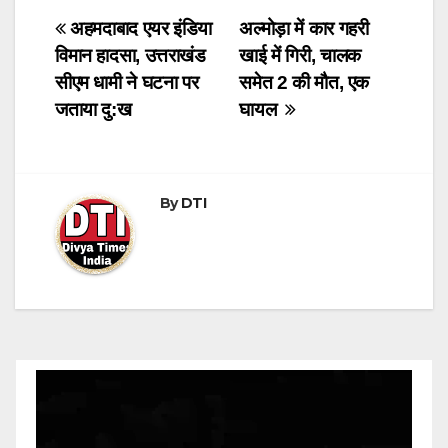
h
a
e
wi
at
c
ss
tt
Post
अहमदाबाद एयर इंडिया
अल्मोड़ा में कार गहरी
विमान हादसा, उत्तराखंड
खाई में गिरी, चालक
s
e
e
er
navigation
सीएम धामी ने घटना पर
समेत 2 की मौत, एक
A
b
n
जताया दु:ख
घायल
p
o
g
p
o
er
k
By
DTI