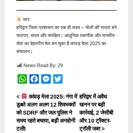
सार:
हरिद्वार जिला प्रशासन का एक ही लक्ष्य – भोलों की यात्रा बने
यादगार, सरल और संरक्षित। आधुनिक तकनीक और मानवीय
सेवा का बेहतरीन मेल बन चुका है कांवड़ मेला 2025 का
संचालन।
News Read By:
29
W
F
M
T
h
a
e
wi
at
c
ss
tt
Post
कांवड़ मेला 2025: गंगा में
हरिद्वार में अवैध
डूबते अलग अलग 12 शिवभक्तों
खनन पर बड़ी
s
e
e
er
navigation
को SDRF और जल पुलिस ने
कार्रवाई, 2 जेसीबी
A
b
n
समय रहते बचाया, बड़ी अनहोनी
और 10 ट्रैक्टर-
p
o
g
टली!
ट्रॉली जब्त