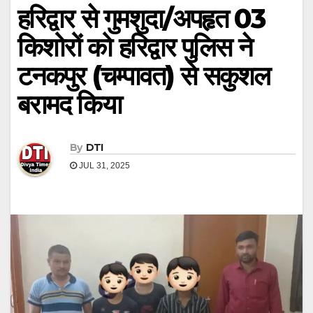
हरिद्वार से गुमशुदा/अपहृत 03
किशोरों को हरिद्वार पुलिस ने
टनकपुर (चम्पावत) से सकुशल
बरामद किया
By
DTI
JUL 31, 2025