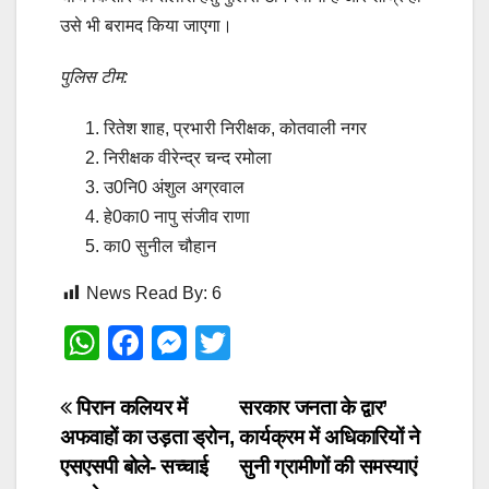
उसे भी बरामद किया जाएगा।
पुलिस टीम:
रितेश शाह, प्रभारी निरीक्षक, कोतवाली नगर
निरीक्षक वीरेन्द्र चन्द रमोला
उ0नि0 अंशुल अग्रवाल
हे0का0 नापु संजीव राणा
का0 सुनील चौहान
News Read By:
6
W
F
M
T
h
a
e
wi
at
c
ss
tt
Post
पिरान कलियर में
सरकार जनता के द्वार’
अफवाहों का उड़ता ड्रोन,
कार्यक्रम में अधिकारियों ने
s
e
e
er
navigation
एसएसपी बोले- सच्चाई
सुनी ग्रामीणों की समस्याएं
A
b
n