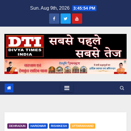
Skip
Sun. Aug 9th, 2026
3:45:55 PM
to
content
DEHRADUN
HARIDWAR
RISHIKESH
UTTARAKHAND