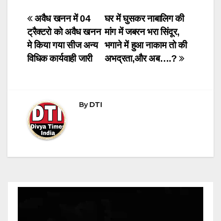
h
a
e
wi
at
c
ss
tt
Post
अवैध खनन में 04
घर में घुसकर नाबालिग की
ट्रैक्टरो को अवैध खनन
मांग में जबरन भरा सिंदूर,
s
e
e
er
navigation
मे किया गया सीज अन्य
भगाने में हुआ नाकाम तो की
A
b
n
विधिक कार्यवाही जारी
अभद्रता,और अब….?
p
o
g
p
o
er
k
By
DTI