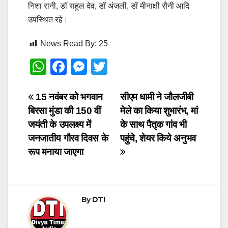
निशा रानी, डॉ राहुल देव, डॉ अंजली, डॉ मीनाक्षी सैनी आदि
उपस्थित रहे।
News Read By:
25
W
F
M
T
h
a
e
wi
at
c
ss
tt
Post
15 नवंबर को भगवान
सीएम धामी ने जौलजीबी
बिरसा मुंडा की 150 वीं
मेले का किया शुभारंभ, मां
s
e
e
er
navigation
जयंती के उपलक्ष्य में
के साथ पैतृक गांव भी
A
b
n
जनजातीय गौरव दिवस के
पहुंचे, शेयर किये अनुभव
p
o
g
रूप मनाया जाएगा
p
o
er
k
By
DTI