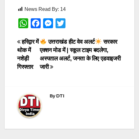
News Read By:
14
W
F
M
T
h
a
e
wi
at
c
ss
tt
Post
हरिद्वार में
उत्तराखंड हीट वेव अलर्ट
सरकार
थोक में
एक्शन मोड में | स्कूल टाइम बदलेगा,
s
e
e
er
navigation
नशेड़ी
अस्पताल अलर्ट, जनता के लिए एडवाइजरी
A
b
n
गिरफ्तार
जारी
p
o
g
p
o
er
k
By
DTI