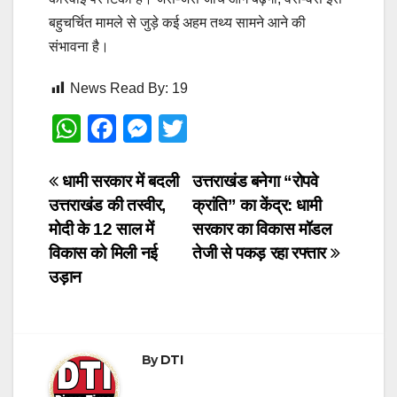
बहुचर्चित मामले से जुड़े कई अहम तथ्य सामने आने की
संभावना है।
News Read By:
19
W
F
M
T
h
a
e
wi
at
c
ss
tt
Post
धामी सरकार में बदली
उत्तराखंड बनेगा “रोपवे
उत्तराखंड की तस्वीर,
क्रांति” का केंद्र: धामी
s
e
e
er
navigation
मोदी के 12 साल में
सरकार का विकास मॉडल
A
b
n
विकास को मिली नई
तेजी से पकड़ रहा रफ्तार
p
o
g
उड़ान
p
o
er
k
By
DTI