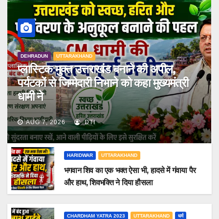
DEHRADUN
UTTARAKHAND
प्लास्टिक मुक्त उत्तराखंड बनाने की अपील,
पर्यटकों से जिम्मेदारी निभाने को कहा मुख्यमंत्री
धामी ने
AUG 7, 2026
DTI
HARIDWAR
UTTARAKHAND
भगवान शिव का एक भक्त ऐसा भी, हादसे में गंवाया पैर
और हाथ, शिवभक्ति ने दिया हौसला
CHARDHAM YATRA 2023
UTTARAKHAND
धर्म