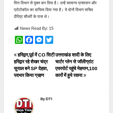
वित्त विभाग से मुक्त कर दिया है। उन्हें सामान्य प्रशासन और
प्रोटोकॉल का दायित्व दिया गया है। ये दोनों विभाग सचिव
दीपेंद्र चौधरी के पास थे।
News Read By:
15
W
F
M
T
h
a
e
wi
at
c
ss
tt
Post
हरिद्वार,पूर्व में CO सिटी
उत्तराखंड शादी के लिए
हरिद्वार रहे शेखर चंद्र
चार्टर प्लेन से जॉलीग्रांट
s
e
e
er
navigation
सुयाल बने SP देहात,
एयरपोर्ट पहुंचे मेहमान,100
A
b
n
पदभार किया ग्रहण
कारों में हुये रवाना
p
o
g
p
o
er
k
By
DTI