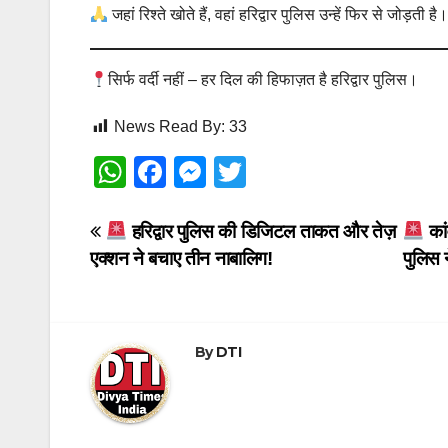
जहां रिश्ते खोते हैं, वहां हरिद्वार पुलिस उन्हें फिर से जोड़ती है
सिर्फ वर्दी नहीं – हर दिल की हिफाज़त है हरिद्वार पुलिस।
News Read By:
33
W
F
M
T
h
a
e
wi
at
c
ss
tt
Post
हरिद्वार पुलिस की डिजिटल ताकत और तेज़
कां
एक्शन ने बचाए तीन नाबालिग!
पुलिस 
s
e
e
er
navigation
A
b
n
p
o
g
By
DTI
p
o
er
k