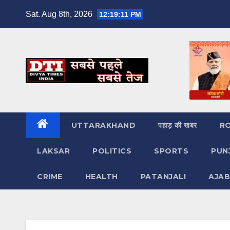
Skip
Sat. Aug 8th, 2026
12:19:12 PM
to
content
UTTARAKHAND
पहाड़ की खबर
R
LAKSAR
POLITICS
SPORTS
PUN
CRIME
HEALTH
PATANJALI
AJAB